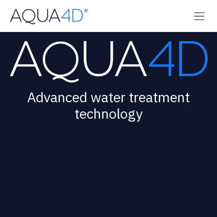
Ir al contenido
Advanced water treatment
technology