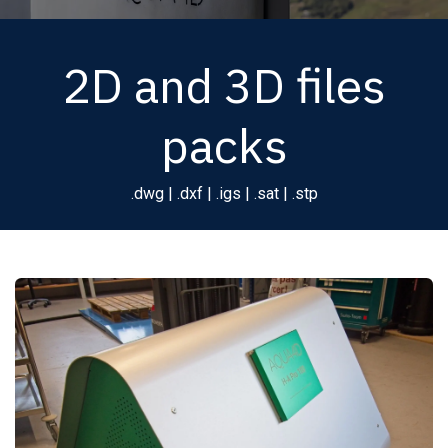
2D and 3D files
packs
.dwg | .dxf | .igs | .sat | .stp